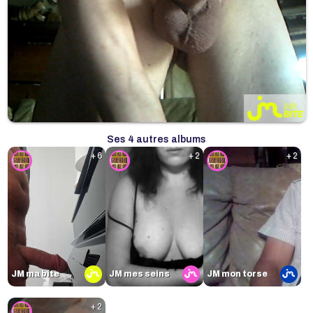
Ses 4 autres albums
+ 6
+ 2
+ 2
JM ma bite
JM mes seins
JM mon torse
+ 2