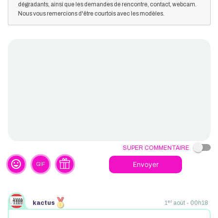
dégradants, ainsi que les demandes de rencontre, contact, webcam.
Nous vous remercions d'être courtois avec les modèles.
Super commentaire
tag_faces
Envoyer
GIF
er
kactus
1
août - 00h18