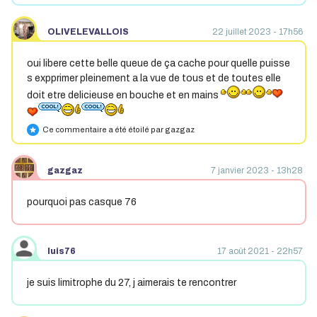
OLIVELEVALLOIS
22 juillet 2023 - 17h56
oui libere cette belle queue de ça cache pour quelle puisse
s expprimer pleinement a la vue de tous et de toutes elle
doit etre delicieuse en bouche et en mains
Ce commentaire a été étoilé par gazgaz
star
gazgaz
7 janvier 2023 - 13h28
pourquoi pas casque 76
luis76
17 août 2021 - 22h57
je suis limitrophe du 27, j aimerais te rencontrer