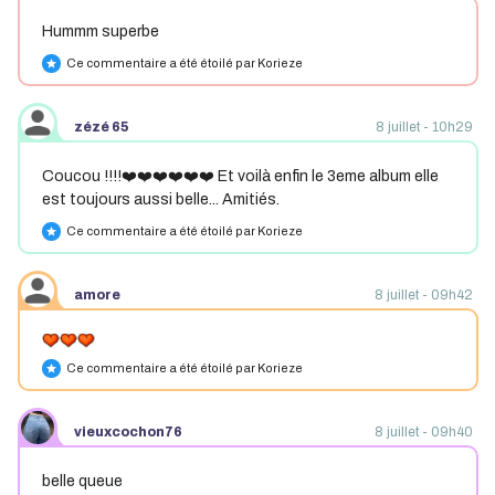
Hummm superbe
Ce commentaire a été étoilé par Korieze
star
zézé 65
8 juillet - 10h29
Coucou !!!!❤️❤️❤️❤️❤️❤️ Et voilà enfin le 3eme album elle
est toujours aussi belle... Amitiés.
Ce commentaire a été étoilé par Korieze
star
amore
8 juillet - 09h42
Ce commentaire a été étoilé par Korieze
star
vieuxcochon76
8 juillet - 09h40
belle queue