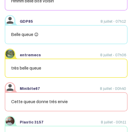
Hmmm belle bite voisin
GDP85
8 juillet - 07h12
Belle queue 😉
entremecs
8 juillet - 07h06
très belle queue
Minibite67
8 juillet - 00h40
Cette queue donne trés envie
Plastic 3157
8 juillet - 00h11