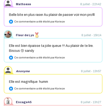
Mathsexe
8 juillet - 22h42
Belle bite en plus raser Au plaisir de passer voir mon profil
Ce commentaire a été étoilé par Korieze
star
Fleur de Lys
8 juillet - 15h14
Elle est bien épaisse ta jolie queue !!! Au plaisir de te lire.
Bisous 😚 sandy
Ce commentaire a été étoilé par Korieze
star
Anonyme
8 juillet - 13h57
Elle est magnifique humm
Ce commentaire a été étoilé par Korieze
star
Encage45
8 juillet - 13h27