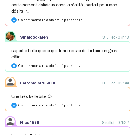
certainement délicieux dans la réalité , parfait pour mes
désirs ♂️..
Ce commentaire a été étoilé par Korieze
star
SmalcockMen
8 juillet - 04h48
superbe belle queue qui donne envie de lui faire un gros
câlin
Ce commentaire a été étoilé par Korieze
star
Faireplaisir95000
8 juillet - 02h44
Une très belle bite 😍
Ce commentaire a été étoilé par Korieze
star
Nico4576
8 juillet - 07h22