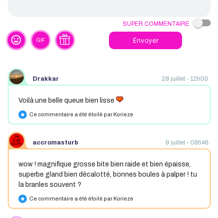
Super commentaire
tag_faces
Envoyer
GIF
Drakkar
28 juillet - 12h00
Voilà une belle queue bien lisse
Ce commentaire a été étoilé par Korieze
star
accromasturb
9 juillet - 08h46
wow ! magnifique grosse bite bien raide et bien épaisse,
superbe gland bien décalotté, bonnes boules à palper ! tu
la branles souvent ?
Ce commentaire a été étoilé par Korieze
star