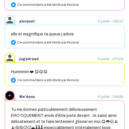
Ce commentaire a été étoilé par Korieze
star
pacquet
8 juillet - 09h10
elle et magnifique ta queue j adore
Ce commentaire a été étoilé par Korieze
star
jugedread
8 juillet - 07h28
Hummmm ❤️ 😋😋😋
Ce commentaire a été étoilé par Korieze
star
Me'dyou
8 juillet - 04h58
Tu me donnes particulièrement délicieusement
EROTIQUEMENT envie d'être juste devant , te saisir ainsi
délicatement et te faire lentement glisser en moi.😋👅😛🍌
🍌🤤🤤🥵🥵🌋🌡️🌡️🌡️ impeccablement intégralement lisse ,