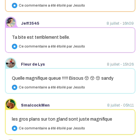
Ce commentaire a été étoilé par Jessito
star
Jeff3545
8 juillet - 16h09
Ta bite est terriblement belle.
Ce commentaire a été étoilé par Jessito
star
Fleur de Lys
8 juillet - 15h26
Quelle magnifique queue !!!!! Bisous 😚 😚 😚 sandy
Ce commentaire a été étoilé par Jessito
star
SmalcockMen
8 juillet - 05h11
les gros plans sur ton gland sont juste magnifique
Ce commentaire a été étoilé par Jessito
star