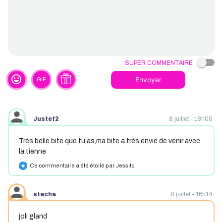
Super commentaire
tag_faces
Envoyer
GIF
Justef2
8 juillet - 18h05
Très belle bite que tu as,ma bite a très envie de venir avec
la tienne
Ce commentaire a été étoilé par Jessito
star
stecha
8 juillet - 16h14
joli gland