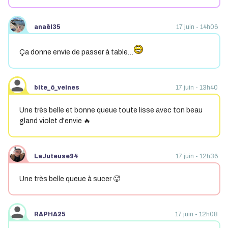
anaël35
17 juin - 14h06
Ça donne envie de passer à table…
bite_ô_veines
17 juin - 13h40
Une très belle et bonne queue toute lisse avec ton beau
gland violet d'envie 🔥
LaJuteuse94
17 juin - 12h36
Une très belle queue à sucer 🥵
RAPHA25
17 juin - 12h08