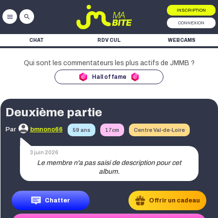
INSCRIPTION
menu
search
CONNEXION
CHAT
RDV CUL
WEBCAMS
Hall of fame
Deuxième partie
ke
Par
bmnono66
59 ans
17cm
Centre Val-de-Loire
ke
3 juin 2026
ke
Chatter
Offrir un cadeau
ke