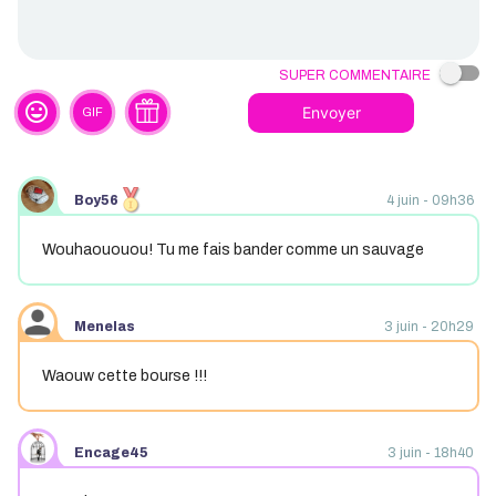
Super commentaire
tag_faces
Envoyer
GIF
Boy56
4 juin - 09h36
Wouhaououou! Tu me fais bander comme un sauvage
Menelas
3 juin - 20h29
Waouw cette bourse !!!
Encage45
3 juin - 18h40