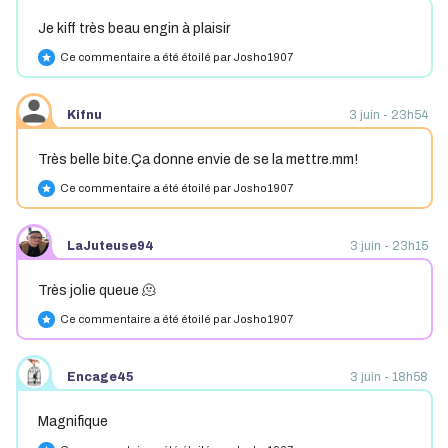
Je kiff très beau engin à plaisir
Ce commentaire a été étoilé par Josho1907
star
Kifnu
3 juin - 23h54
Très belle bite.Ça donne envie de se la mettre.mm!
Ce commentaire a été étoilé par Josho1907
star
LaJuteuse94
3 juin - 23h15
Très jolie queue 🫠
Ce commentaire a été étoilé par Josho1907
star
Encage45
3 juin - 18h58
Magnifique