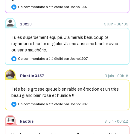
Ce commentaire a été étoilé par Josho1907
star
13x13
3 juin - 08h05
Tu es superbement équipé. J’aimerais beaucoup te
regarder te branler et gicler. J’aime aussi me branler avec
ou sans ma chérie.
Ce commentaire a été étoilé par Josho1907
star
Plastic 3157
3 juin - 00h16
Très belle grosse queue bien raide en érection et un très
beau gland bien rose et humide !!
Ce commentaire a été étoilé par Josho1907
star
kactus
3 juin - 00h12