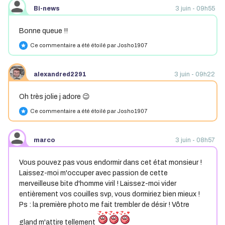
Bi-news
3 juin - 09h55
Bonne queue !!
Ce commentaire a été étoilé par Josho1907
star
alexandred2291
3 juin - 09h22
Oh très jolie j adore 😉
Ce commentaire a été étoilé par Josho1907
star
marco
3 juin - 08h57
Vous pouvez pas vous endormir dans cet état monsieur !
Laissez-moi m'occuper avec passion de cette
merveilleuse bite d'homme viril ! Laissez-moi vider
entièrement vos couilles svp, vous dormiriez bien mieux !
Ps : la première photo me fait trembler de désir ! Vôtre
gland m'attire tellement