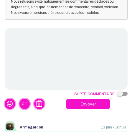
Nous refusons systématiquement les commentaires déplacés ou
dégradants, ainsi que les demandes de rencontre, contact, webcam.
Nous vous remercions d'être courtois avec les modèles.
Super commentaire
tag_faces
Envoyer
GIF
Armagaidon
13 juin - 10h38