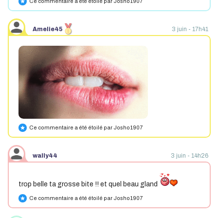
Ce commentaire a été étoilé par Josho1907
star
Amelie45
3 juin - 17h41
Ce commentaire a été étoilé par Josho1907
star
wally44
3 juin - 14h26
trop belle ta grosse bite !! et quel beau gland
Ce commentaire a été étoilé par Josho1907
star