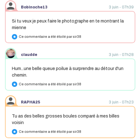
Bobinoche13
3 juin - 07h39
Si tu veux je peux faire le photographe en te montrant la
mienne
Ce commentaire a été étoilé par sir38
star
claudde
3 juin - 07h28
Hum...une belle queue poilue à surprendre au détour d'un
chemin.
Ce commentaire a été étoilé par sir38
star
RAPHA25
3 juin - 07h23
Tu as des belles grosses boules comparé à mes billes
voisin
Ce commentaire a été étoilé par sir38
star