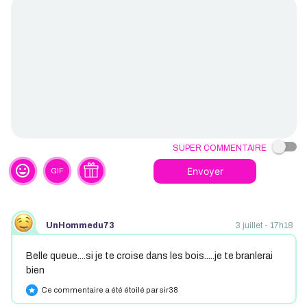
Super commentaire
tag_faces
Envoyer
GIF
UnHommedu73
3 juillet - 17h18
Belle queue....si je te croise dans les bois.....je te branlerai
bien
Ce commentaire a été étoilé par sir38
star