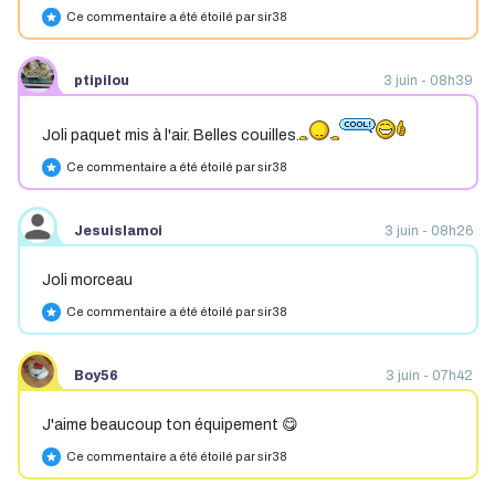
Ce commentaire a été étoilé par sir38
star
ptipilou
3 juin - 08h39
Joli paquet mis à l'air. Belles couilles.
Ce commentaire a été étoilé par sir38
star
Jesuislamoi
3 juin - 08h26
Joli morceau
Ce commentaire a été étoilé par sir38
star
Boy56
3 juin - 07h42
J'aime beaucoup ton équipement 😋
Ce commentaire a été étoilé par sir38
star