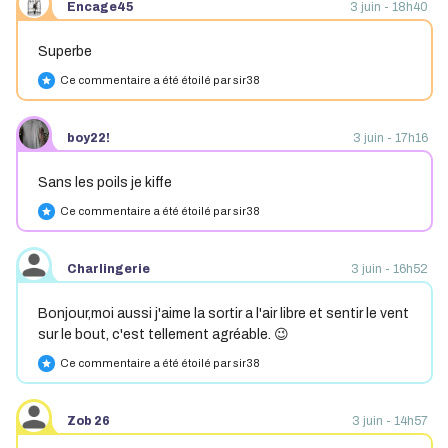
Encage45
3 juin - 18h40
Superbe
Ce commentaire a été étoilé par sir38
star
boy22!
3 juin - 17h16
Sans les poils je kiffe
Ce commentaire a été étoilé par sir38
star
Charlingerie
3 juin - 16h52
Bonjour,moi aussi j'aime la sortir a l'air libre et sentir le vent
sur le bout, c'est tellement agréable. 😉
Ce commentaire a été étoilé par sir38
star
Zob 26
3 juin - 14h57