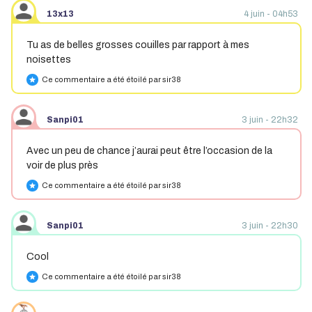
13x13
4 juin - 04h53
Tu as de belles grosses couilles par rapport à mes
noisettes
Ce commentaire a été étoilé par sir38
star
Sanpi01
3 juin - 22h32
Avec un peu de chance j’aurai peut être l’occasion de la
voir de plus près
Ce commentaire a été étoilé par sir38
star
Sanpi01
3 juin - 22h30
Cool
Ce commentaire a été étoilé par sir38
star