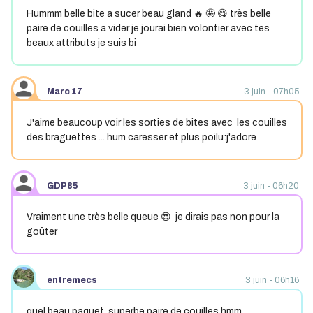
Hummm belle bite a sucer beau gland 🔥 🤩 😋 très belle
paire de couilles a vider je jourai bien volontier avec tes
beaux attributs je suis bi
Marc 17
3 juin - 07h05
J'aime beaucoup voir les sorties de bites avec les couilles
des braguettes ... hum caresser et plus poilu:j'adore
GDP85
3 juin - 06h20
Vraiment une très belle queue 😍 je dirais pas non pour la
goûter
entremecs
3 juin - 06h16
quel beau paquet, superbe paire de couilles hmm