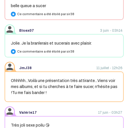
belle queue a sucer
Ce commentaire a été étoilé par sir38
star
Bisex07
3 juin - 03h14
Jolie. Je la branlerais et sucerais avec plaisir.
Ce commentaire a été étoilé par sir38
star
JmJ38
11 juillet - 12h26
Ohhhhh...Voilà une présentation très attirante...Viens voir
mes albums, et si tu cherches à te faire sucer, n'hésite pas
!Tu me fais bander !
Valérie17
17 juin - 03h27
Très joli sexe poilu 😘