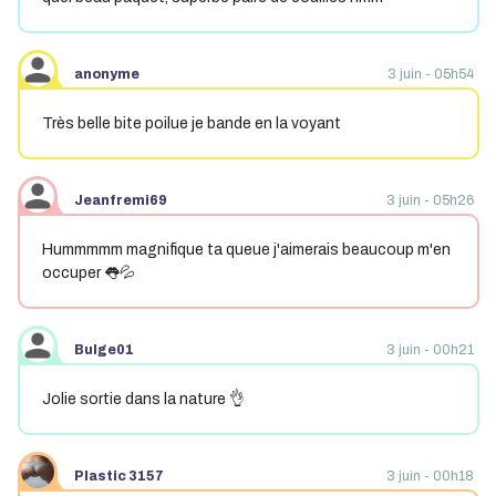
anonyme
3 juin - 05h54
Très belle bite poilue je bande en la voyant
Jeanfremi69
3 juin - 05h26
Hummmmm magnifique ta queue j'aimerais beaucoup m'en
occuper 👅💦
Bulge01
3 juin - 00h21
Jolie sortie dans la nature 👌
Plastic 3157
3 juin - 00h18