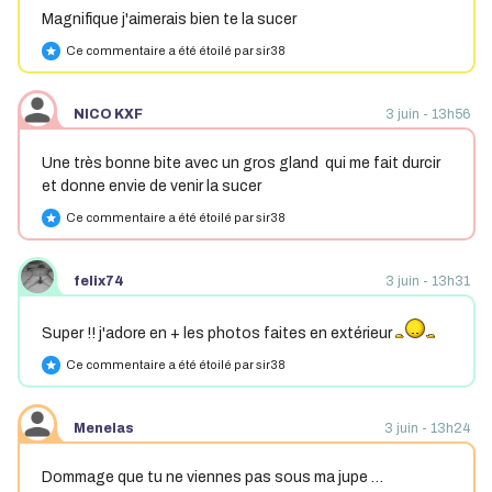
Magnifique j'aimerais bien te la sucer
Ce commentaire a été étoilé par sir38
star
NICO KXF
3 juin - 13h56
Une très bonne bite avec un gros gland qui me fait durcir
et donne envie de venir la sucer
Ce commentaire a été étoilé par sir38
star
felix74
3 juin - 13h31
Super !! j'adore en + les photos faites en extérieur
Ce commentaire a été étoilé par sir38
star
Menelas
3 juin - 13h24
Dommage que tu ne viennes pas sous ma jupe …