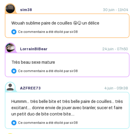
sim38
30 juin - 11h04
Wouah sublime paire de couilles 🤤😋 un délice
Ce commentaire a été étoilé par sir38
star
LorrainBiBear
24 juin - 07h50
Très beau sexe mature
Ce commentaire a été étoilé par sir38
star
AZFREE73
4 juin - 05h38
Hummm... très belle bite et très belle paire de couilles... très
excitant.... donne envie de jouer avec branler, sucer et faire
un petit duo de bite contre bite....
Ce commentaire a été étoilé par sir38
star