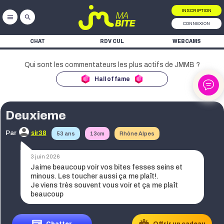
INSCRIPTION
menu
search
CONNEXION
CHAT
RDV CUL
WEBCAMS
Hall of fame
Deuxieme
ke
Par
sir38
53 ans
13cm
Rhône Alpes
ke
3 juin 2026
ke
Jaime beaucoup voir vos bites fesses seins et
minous. Les toucher aussi ça me plaît!.
Je viens très souvent vous voir et ça me plaît
beaucoup
ke