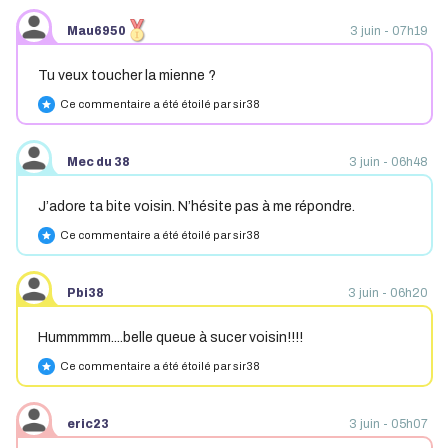
Mau6950
3 juin - 07h19
Tu veux toucher la mienne ?
Ce commentaire a été étoilé par sir38
star
Mec du 38
3 juin - 06h48
J’adore ta bite voisin. N’hésite pas à me répondre.
Ce commentaire a été étoilé par sir38
star
Pbi38
3 juin - 06h20
Hummmmm....belle queue à sucer voisin!!!!
Ce commentaire a été étoilé par sir38
star
eric23
3 juin - 05h07