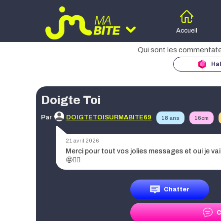
Accueil
Hal
Moteur d
des
Doigte Toi
Age
Par
DOIGTETOISURMABITE69
18 ans
16cm
Taille
21 avril 2026
Merci pour tout vos jolies messages et oui je vai
🤩☝🏻
Région
Chatter
C
Date de publication