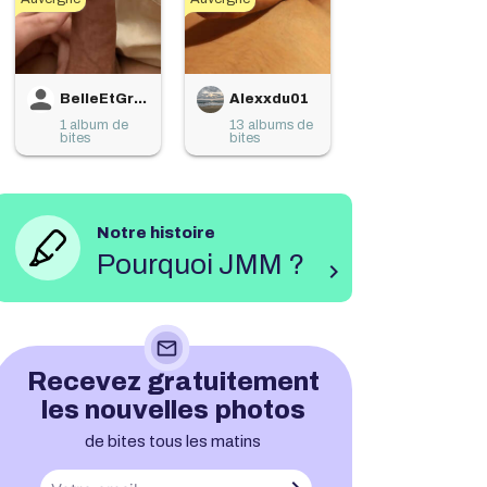
BelleEtGrandeBite
Alexxdu01
1 album de
13 albums de
bites
bites
Notre histoire
Pourquoi JMM ?
chevron_right
mail_outline
Recevez gratuitement
les nouvelles photos
de bites tous les matins