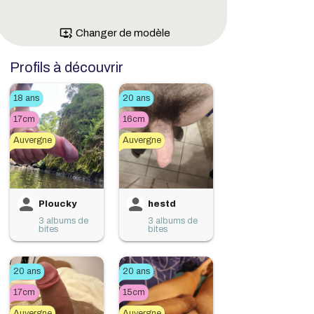
queue_play_next
Changer de modèle
Profils à découvrir
18 ans
20 ans
17cm
16cm
Auvergne
Auvergne
Ploucky
hestd
3 albums de
3 albums de
bites
bites
20 ans
20 ans
17cm
15cm
Auvergne
Auvergne