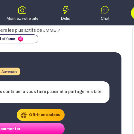
Montrez votre bite
Défis
Chat
search
l of fame
e recherche
 bites
keyboard_arrow_down
Auvergne
keyboard_arrow_down
s continuer à vous faire plaisir et à partager ma bite
keyboard_arrow_down
Offrir un cadeau
keyboard_arrow_down
ommenter