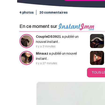
4 photos
30 commentaires
Rec
En ce moment sur
CoupleDS3921
a publié un
nouvel instant.
il y a 3 minutes
Minaaz
a publié un nouvel
instant.
il y a 27 minutes
TOUS L