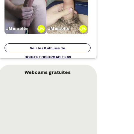
JM ma bite
JM ma bite
Voir les 8 albums de
DOIGTETOISURMABITE69
Webcams gratuites