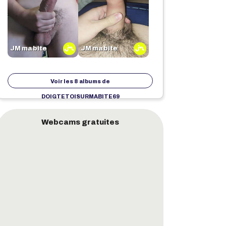
JM ma bite
JM ma bite
Voir les 8 albums de
DOIGTETOISURMABITE69
Webcams gratuites