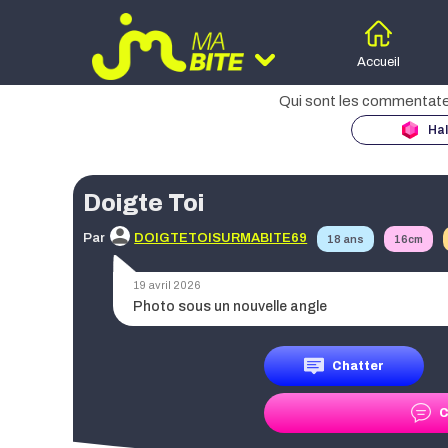
Accueil
Hal
Moteur d
des
Doigte Toi
Age
Par
DOIGTETOISURMABITE69
18 ans
16cm
Taille
19 avril 2026
Photo sous un nouvelle angle
Région
Chatter
C
Date de publication