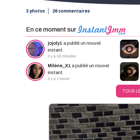
3 photos
26 commentaires
En ce moment sur
Rec
jojoly1
a publié un nouvel
instant.
il y a 18 minutes
Milène_X1
a publié un nouvel
instant.
il y a 1 heure
TOUS L