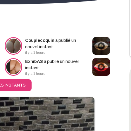
hercher
Couplecoquin
a publié un
nouvel instant.
il y a 1 heure
ExhibAS
a publié un nouvel
instant.
il y a 1 heure
ES INSTANTS