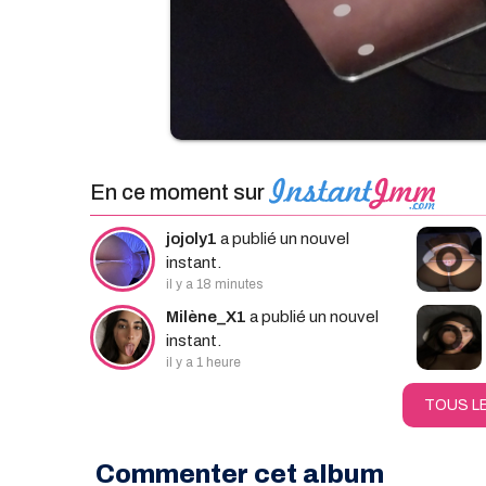
En ce moment sur
jojoly1
a publié un nouvel
instant.
il y a 18 minutes
Milène_X1
a publié un nouvel
instant.
il y a 1 heure
TOUS L
Commenter cet album