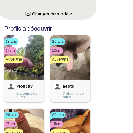
queue_play_next
Changer de modèle
Profils à découvrir
18 ans
20 ans
17cm
16cm
Auvergne
Auvergne
Ploucky
hestd
3 albums de
3 albums de
bites
bites
20 ans
20 ans
17cm
15cm
Auvergne
Auvergne