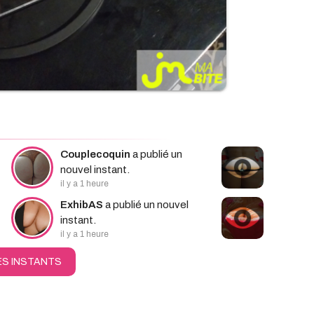
Couplecoquin
a publié un
nouvel instant.
il y a 1 heure
ExhibAS
a publié un nouvel
instant.
il y a 1 heure
ES INSTANTS