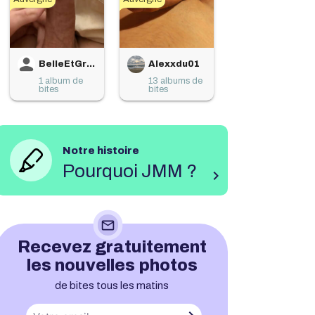
BelleEtGrandeBite
Alexxdu01
1 album de
13 albums de
bites
bites
Notre histoire
Pourquoi JMM ?
chevron_right
mail_outline
Recevez gratuitement
les nouvelles photos
de bites tous les matins