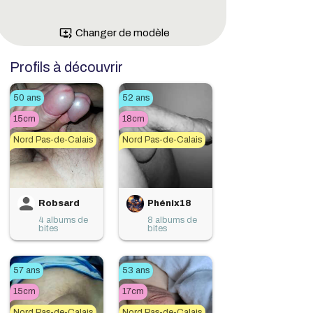
queue_play_next
Changer de modèle
Profils à découvrir
50 ans
52 ans
15cm
18cm
Nord Pas-de-Calais
Nord Pas-de-Calais
Robsard
Phénix18
4 albums de
8 albums de
bites
bites
57 ans
53 ans
15cm
17cm
Nord Pas-de-Calais
Nord Pas-de-Calais