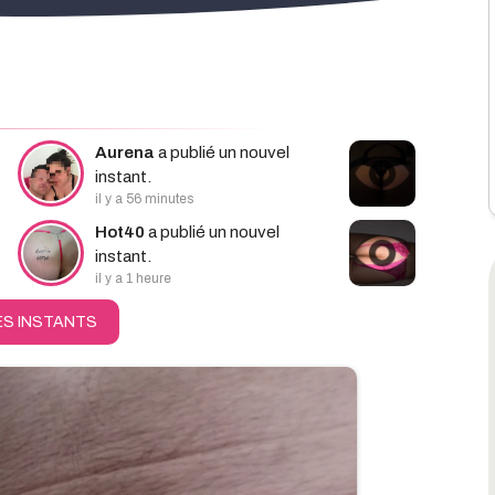
hercher
Aurena
a publié un nouvel
instant.
il y a 56 minutes
Hot40
a publié un nouvel
instant.
il y a 1 heure
ES INSTANTS