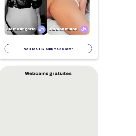
JM ma lingerie
JM mon minou
Voir les 167 albums de
lcmr
Webcams gratuites