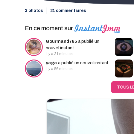
3 photos
21 commentaires
En ce moment sur
Rec
Gourmand785
a publié un
nouvel instant.
il y a 31 minutes
yaga
a publié un nouvel instant.
il y a 56 minutes
TOUS L