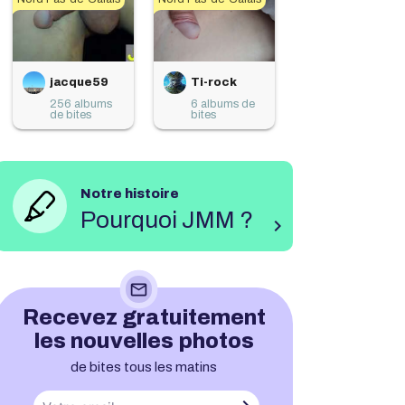
jacque59
Ti-rock
256 albums
6 albums de
de bites
bites
Notre histoire
Pourquoi JMM ?
chevron_right
mail_outline
Recevez gratuitement
les nouvelles photos
de bites tous les matins