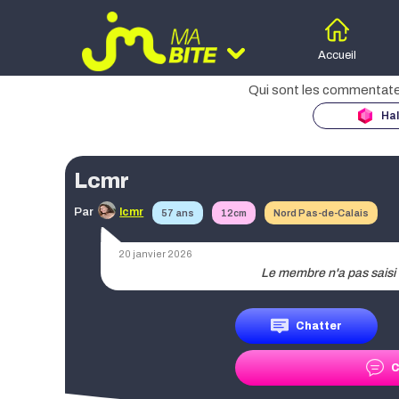
Accueil
Hal
Moteur d
des
Lcmr
Age
Par
lcmr
57 ans
12cm
Nord Pas-de-Calais
Taille
20 janvier 2026
Région
Chatter
C
Date de publication