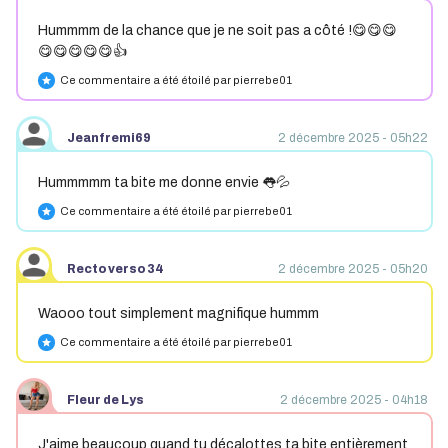
Hummmm de la chance que je ne soit pas a côté !😋😋😋
😋😋😋😋😋👍
Ce commentaire a été étoilé par pierrebe01
star
Jeanfremi69
2 décembre 2025 - 05h22
Hummmmm ta bite me donne envie 👅💦
Ce commentaire a été étoilé par pierrebe01
star
Recto verso 34
2 décembre 2025 - 05h20
Waooo tout simplement magnifique hummm
Ce commentaire a été étoilé par pierrebe01
star
Fleur de Lys
2 décembre 2025 - 04h18
J'aime beaucoup quand tu décalottes ta bite entièrement