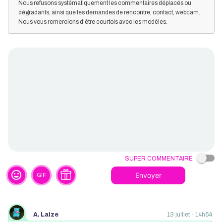
Nous refusons systématiquement les commentaires déplacés ou
dégradants, ainsi que les demandes de rencontre, contact, webcam.
Nous vous remercions d'être courtois avec les modèles.
Super commentaire
tag_faces
Envoyer
GIF
A. Laize
13 juillet - 14h54