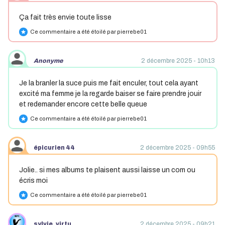
Ça fait très envie toute lisse
Ce commentaire a été étoilé par pierrebe01
star
Anonyme
2 décembre 2025 - 10h13
Je la branler la suce puis me fait enculer, tout cela ayant
excité ma femme je la regarde baiser se faire prendre jouir
et redemander encore cette belle queue
Ce commentaire a été étoilé par pierrebe01
star
épicurien 44
2 décembre 2025 - 09h55
Jolie.. si mes albums te plaisent aussi laisse un com ou
écris moi
Ce commentaire a été étoilé par pierrebe01
star
sylvie_virtu
2 décembre 2025 - 09h21