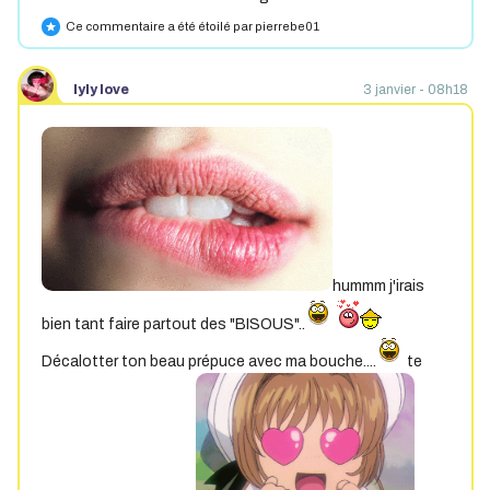
Ce commentaire a été étoilé par pierrebe01
star
lyly love
3 janvier - 08h18
hummm j'irais
bien tant faire partout des "BISOUS"..
Décalotter ton beau prépuce avec ma bouche....
te