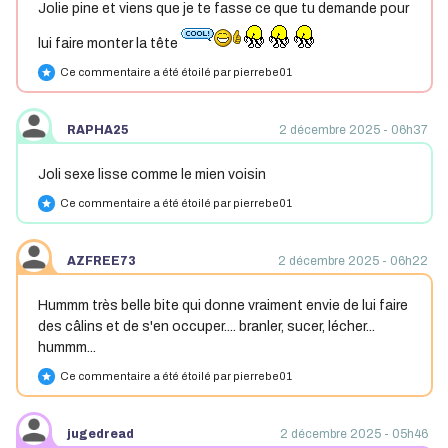
Jolie pine et viens que je te fasse ce que tu demande pour
lui faire monter la tête
Ce commentaire a été étoilé par pierrebe01
star
RAPHA25
2 décembre 2025 - 06h37
Joli sexe lisse comme le mien voisin
Ce commentaire a été étoilé par pierrebe01
star
AZFREE73
2 décembre 2025 - 06h22
Hummm très belle bite qui donne vraiment envie de lui faire
des câlins et de s'en occuper.... branler, sucer, lécher...
hummm...
Ce commentaire a été étoilé par pierrebe01
star
jugedread
2 décembre 2025 - 05h46