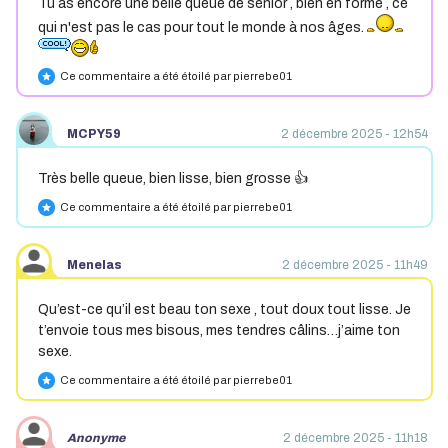
Tu as encore une belle queue de sénior , bien en forme , ce
qui n'est pas le cas pour tout le monde à nos âges.
Ce commentaire a été étoilé par pierrebe01
star
MCPY59
2 décembre 2025 - 12h54
Très belle queue, bien lisse, bien grosse 👍
Ce commentaire a été étoilé par pierrebe01
star
Menelas
2 décembre 2025 - 11h49
Qu’est-ce qu’il est beau ton sexe , tout doux tout lisse. Je
t’envoie tous mes bisous, mes tendres câlins…j’aime ton
sexe.
Ce commentaire a été étoilé par pierrebe01
star
Anonyme
2 décembre 2025 - 11h18