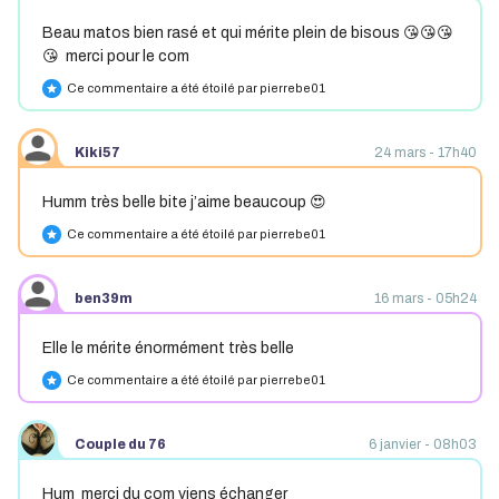
Beau matos bien rasé et qui mérite plein de bisous 😘😘😘
😘 merci pour le com
Ce commentaire a été étoilé par pierrebe01
star
Kiki57
24 mars - 17h40
Humm très belle bite j’aime beaucoup 😍
Ce commentaire a été étoilé par pierrebe01
star
ben39m
16 mars - 05h24
Elle le mérite énormément très belle
Ce commentaire a été étoilé par pierrebe01
star
Couple du 76
6 janvier - 08h03
Hum merci du com viens échanger