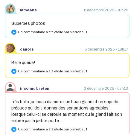
MmeAna
6 décembre 2025 - 10h25
Superbes photos
Ce commentaire a été étoilé par pierrebe01
star
canors
5 décembre 2025 - 18h17
Belle queue!
Ce commentaire a été étoilé par pierrebe01
star
inconnu breton
3 décembre 2025 - 07h13
très belle ,un beau diamètre ,un beau gland et un superbe
prépuce qui doit donner des sensations agréables
lorsque celui-ci se déroule au moment ou le gland fait son
entrée par la petite porte.....
Ce commentaire a été étoilé par pierrebe01
star