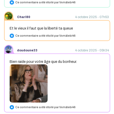
Ce commentaire a été étoilé par Vxmâlebi46
star
Charl80
4 octobre 2025 - 07h53
Et le vieux il faut que la liberté ta queue
Ce commentaire a été étoilé par Vxmâlebi46
star
doudoune33
4 octobre 2025 - 05h34
Bien raide pour votre âge que du bonheur.
Ce commentaire a été étoilé par Vxmâlebi46
star