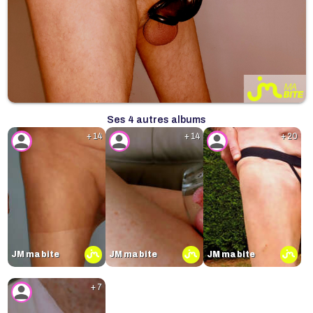
Ses 4 autres albums
+ 14
+ 14
+ 20
JM ma bite
JM ma bite
JM ma bite
+ 7