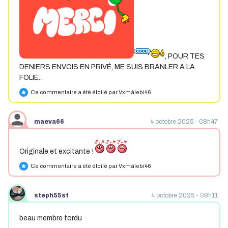
, POUR TES
DENIERS ENVOIS EN PRIVÉ, ME SUIS BRANLER A LA
FOLIE..
Ce commentaire a été étoilé par Vxmâlebi46
star
maeva66
4 octobre 2025 - 08h47
Originale et excitante !
Ce commentaire a été étoilé par Vxmâlebi46
star
steph55st
4 octobre 2025 - 08h11
beau membre tordu