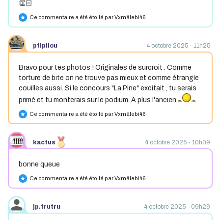
👏🏻
Ce commentaire a été étoilé par Vxmâlebi46
star
ptipilou
4 octobre 2025 - 11h25
Bravo pour tes photos ! Originales de surcroit . Comme
torture de bite on ne trouve pas mieux et comme étrangle
couilles aussi. Si le concours "La Pine" excitait , tu serais
primé et tu monterais sur le podium. A plus l'ancien.
Ce commentaire a été étoilé par Vxmâlebi46
star
kactus
4 octobre 2025 - 10h09
bonne queue
Ce commentaire a été étoilé par Vxmâlebi46
star
jp.trutru
4 octobre 2025 - 09h29