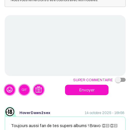
Nous vous remercions d'être courtois avec les modèles.
Super commentaire
tag_faces
Envoyer
GIF
HoverDaws2sex
14 octobre 2025 - 16h56
Toujours aussi fan de tes supers albums ! Bravo 👏🏻👏🏻