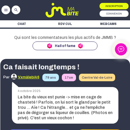
INSCRIPTION
menu
search
CONNEXION
CHAT
RDV CUL
WEBCAMS
Hall of fame
Ca faisait longtemps !
ke
Par
Vxmâlebi46
79 ans
17cm
Centre Val-de-Loire
ke
4 octobre 2025
ke
La bite du vieux est punie -> mise en cage de
chasteté ! Parfois, on lui sort le gland par le petit
trou ... Aïe ! Ca l'étrangle... et ça ne l'empêche
pas de dégorger sa liqueur de couilles. (Photos en
privé). C'est un vieux cochon !
ke