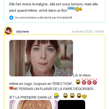
Elle fait moins la maligne...elle est sous tension, mais elle
peut quand même...entré dans un fion
Ce commentaire a été étoilé par Vxmâlebi46
star
lyly love
4 octobre 2025 - 09h05
Lol, le vieux ,
même en cage, toujours en "ÉRECTION"...
ME FERRAIS UN PLAISIR DE LA FAIRE DÉGORGER...
!ET LA PRENDRE DANS LE..
..