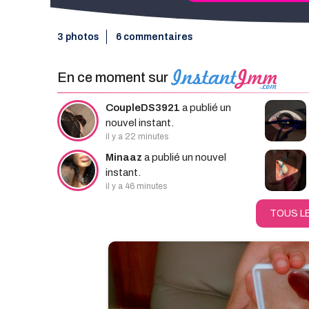
3 photos
6 commentaires
Rec
En ce moment sur
CoupleDS3921
a publié un
nouvel instant.
il y a 22 minutes
Minaaz
a publié un nouvel
instant.
il y a 46 minutes
TOUS L