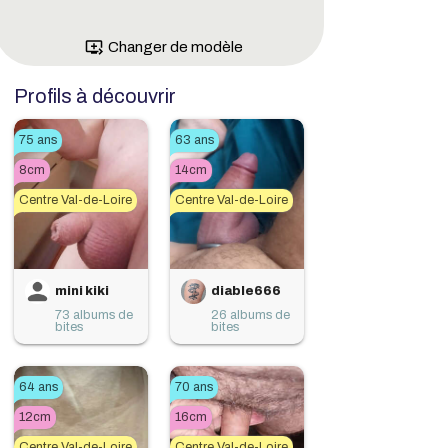
queue_play_next
Changer de modèle
Profils à découvrir
75 ans
63 ans
8cm
14cm
Centre Val-de-Loire
Centre Val-de-Loire
mini kiki
diable666
73 albums de
26 albums de
bites
bites
64 ans
70 ans
12cm
16cm
Centre Val-de-Loire
Centre Val-de-Loire