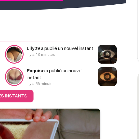
hercher
Lily29
a publié un nouvel instant.
il y a 43 minutes
Exquise
a publié un nouvel
instant.
il y a 56 minutes
ES INSTANTS