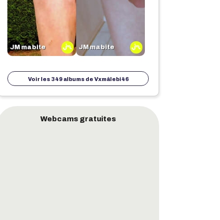
JM ma bite
JM ma bite
Voir les 349 albums de
Vxmâlebi46
Webcams gratuites