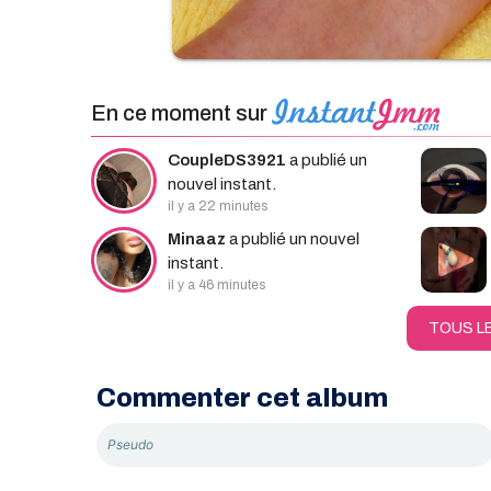
En ce moment sur
CoupleDS3921
a publié un
nouvel instant.
il y a 22 minutes
Minaaz
a publié un nouvel
instant.
il y a 46 minutes
TOUS L
Commenter cet album