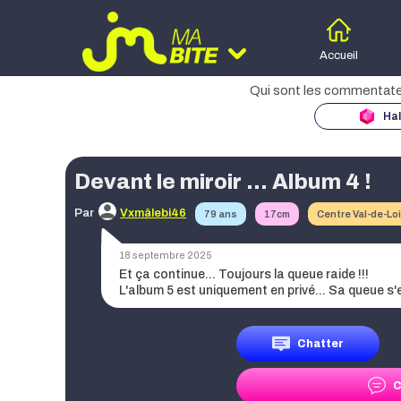
Accueil
Hal
Moteur d
des
Devant le miroir ... Album 4 !
Age
Par
Vxmâlebi46
79 ans
17cm
Centre Val-de-Lo
Taille
18 septembre 2025
Et ça continue... Toujours la queue raide !!!
L'album 5 est uniquement en privé... Sa queue s'
Région
Chatter
C
Date de publication