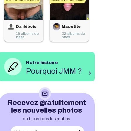
Danlébois
Ma petite
15 albums de
22 albums de
bites
bites
Notre histoire
Pourquoi JMM ?
chevron_right
mail_outline
Recevez gratuitement
les nouvelles photos
de bites tous les matins