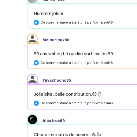
Hummm joliiiie
Ce commentaire a été étoilé par Vxmâlebi46
star
Moicurieux89
80 ans wahou t d ou dis moi t loin du 89
Ce commentaire a été étoilé par Vxmâlebi46
star
Yayachocho85
Jolie bite, belle contribution.😉👌
Ce commentaire a été étoilé par Vxmâlebi46
star
Albatros64
Chouette matos de senior ! 💪👍