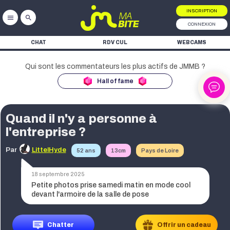
INSCRIPTION
menu
search
CONNEXION
CHAT
RDV CUL
WEBCAMS
Hall of fame
Quand il n'y a personne à
ke
l'entreprise ?
ke
Par
LittelHyde
52 ans
13cm
Pays de Loire
ke
18 septembre 2025
Petite photos prise samedi matin en mode cool
devant l'armoire de la salle de pose
Chatter
Offrir un cadeau
ke