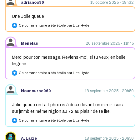
adrianoo90
15 octobre 2025 - 18h32
Une Jolie queue
Ce commentaire a été étoilé par LittelHyde
star
Menelas
20 septembre 2025 - 11h45
Merci pour ton message. Reviens-moi, si tu veux, en belle
lingerie.
Ce commentaire a été étoilé par LittelHyde
star
Nounourse060
18 septembre 2025 - 20h59
Jolie queue on fait photos à deux devant un miroir.. suis
sur jmmb et même région au 72 au plaisir de te lire.
Ce commentaire a été étoilé par LittelHyde
star
A. Laize
18 septembre 2025 - 20h50