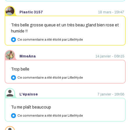
Plastic 3157
18 mars - 15h47
Très belle grosse queue et un très beau gland bien rose et
humide !!
Ce commentaire a été étoilé par LittelHyde
star
MmeAna
14 janvier - 06h15
Trop belle
Ce commentaire a été étoilé par LittelHyde
star
L'épaisse
7 janvier - 16h56
Tu me plaît beaucoup
Ce commentaire a été étoilé par LittelHyde
star