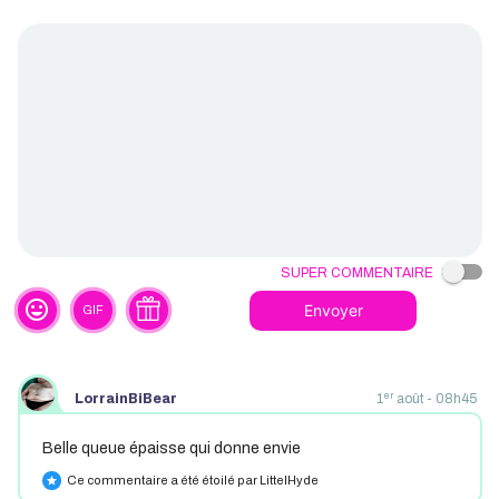
Super commentaire
tag_faces
Envoyer
GIF
er
LorrainBiBear
1
août - 08h45
Belle queue épaisse qui donne envie
Ce commentaire a été étoilé par LittelHyde
star