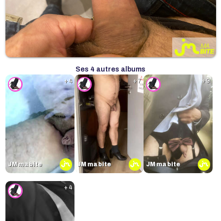
Ses 4 autres albums
+ 4
+ 7
+ 9
JM ma bite
JM ma bite
JM ma bite
+ 4