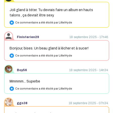
Joli gland à téter. Tu devrais faire un album en hauts
talons , ça devrait être sexy.
Ce commentaire a été étoilé par LittelHyde
star
Finisterien29
18 septembre 2025 - 17h46
Bonjour, bises. Un beau gland à lécher et à sucer!
Ce commentaire a été étoilé par LittelHyde
star
Boy56
18 septembre 2025 - 14h34
Mmmmm... Superbe
Ce commentaire a été étoilé par LittelHyde
star
ggn38
18 septembre 2025 - 07h34