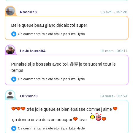
Rocco76
16 avril - 09h26
Belle queue beau gland décalotté super
Ce commentaire a été étoilé par LittelHyde
star
LaJuteuse94
19 mars - 09h11
Punaise si je bossais avec toi, 😅🤣 je te sucerai tout le
temps
Ce commentaire a été étoilé par LittelHyde
star
Olivier70
19 mars - 01h59
très jolie queue,et bien épaisse comme j aime
ça donne envie de s en occuper
love
Ce commentaire a été étoilé par LittelHyde
star