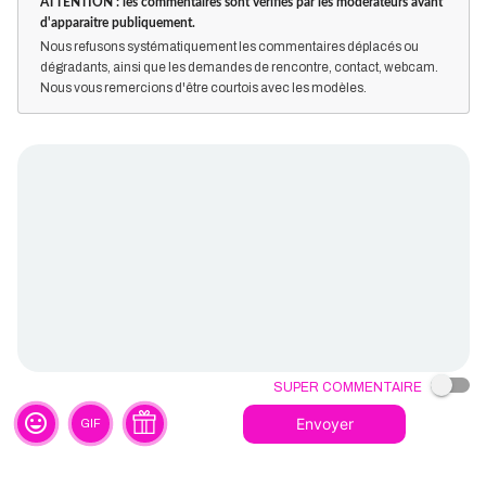
ATTENTION : les commentaires sont vérifiés par les modérateurs avant
d'apparaitre publiquement.
Nous refusons systématiquement les commentaires déplacés ou
dégradants, ainsi que les demandes de rencontre, contact, webcam.
Nous vous remercions d'être courtois avec les modèles.
Super commentaire
tag_faces
Envoyer
GIF