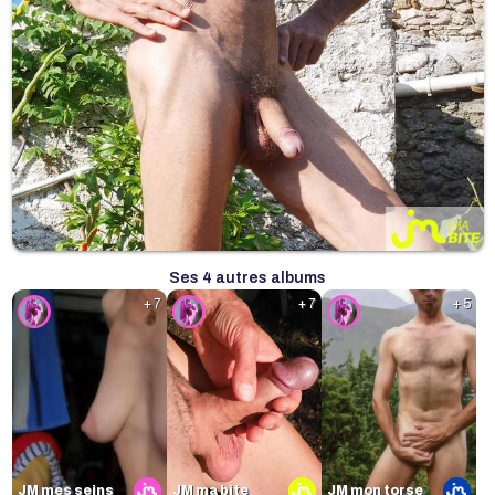
Ses 4 autres albums
+ 7
+ 7
+ 5
JM mes seins
JM ma bite
JM mon torse