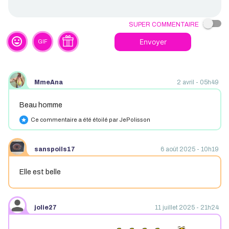
Super commentaire
tag_faces
Envoyer
GIF
MmeAna
2 avril - 05h49
Beau homme
Ce commentaire a été étoilé par JePolisson
star
sanspoils17
6 août 2025 - 10h19
Elle est belle
jolie27
11 juillet 2025 - 21h24