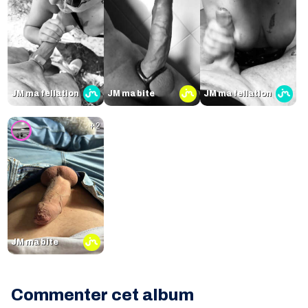
JM ma fellation
JM ma bite
JM ma fellation
+ 2
JM ma bite
Commenter cet album