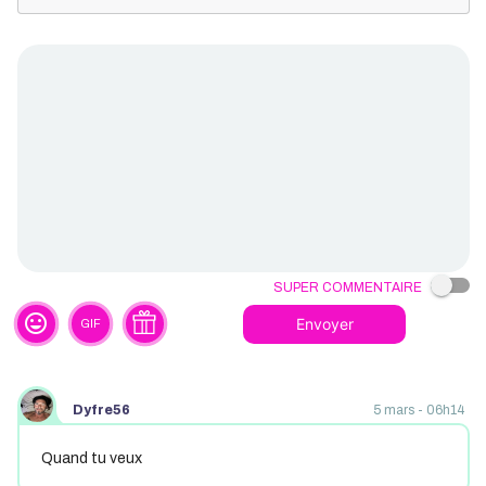
Super commentaire
tag_faces
Envoyer
GIF
Dyfre56
5 mars - 06h14
Quand tu veux