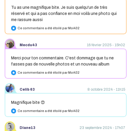
Tu as une magnifique bite. Je suis quelqu'un de très
réservé et qui a pas confiance en moi voilà une photo qui
me rassure aussi
Ce commentaire a été étoilé par Moi432
star
Mecdu43
16 février 2025 - 15h02
Merci pour ton commentaire. C'est dommage que tu ne
fasses pas de nouvelle photos et un nouveau album
Ce commentaire a été étoilé par Moi432
star
Celib 63
8 octobre 2024 - 11h15
Magnifique bite 😍
Ce commentaire a été étoilé par Moi432
star
Diane13
23 septembre 2024 - 17h07