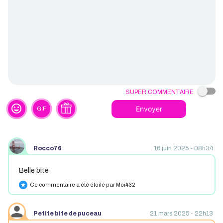
Super commentaire
tag_faces
Envoyer
GIF
Rocco76
16 juin 2025 - 08h34
Belle bite
Ce commentaire a été étoilé par Moi432
star
Petite bite de puceau
21 mars 2025 - 22h13