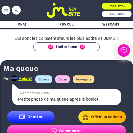
INSCRIPTION
menu
search
CONNEXION
CHAT
RDV CUL
WEBCAMS
Hall of fame
Ma queue
ke
Par
Moi432
36 ans
15cm
Auvergne
ke
15 septembre 2024
ke
Petite photo de ma queue après le boulot
Chatter
Offrir un cadeau
ke
Commenter