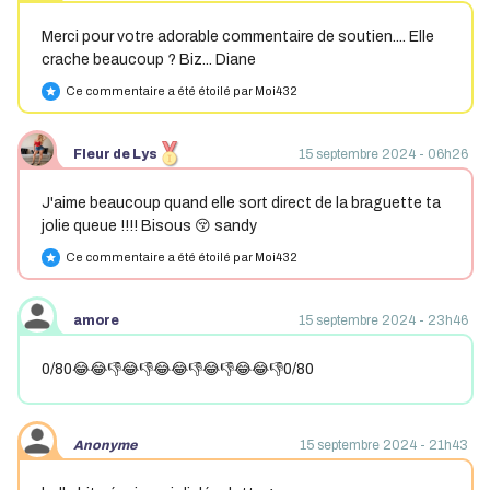
Merci pour votre adorable commentaire de soutien.... Elle
crache beaucoup ? Biz... Diane
Ce commentaire a été étoilé par Moi432
star
Fleur de Lys
15 septembre 2024 - 06h26
J'aime beaucoup quand elle sort direct de la braguette ta
jolie queue !!!! Bisous 😚 sandy
Ce commentaire a été étoilé par Moi432
star
amore
15 septembre 2024 - 23h46
0/80😂😂👎😂👎😂😂👎😂👎😂😂👎0/80
Anonyme
15 septembre 2024 - 21h43