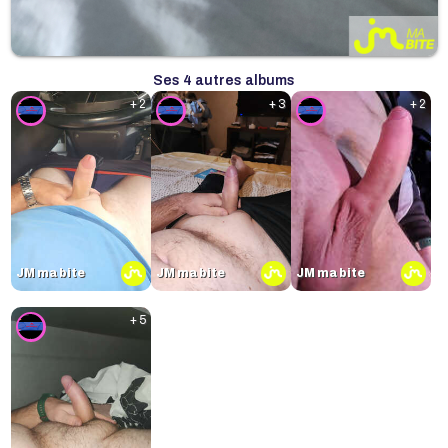
Ses 4 autres albums
+ 2
+ 3
+ 2
JM ma bite
JM ma bite
JM ma bite
+ 5