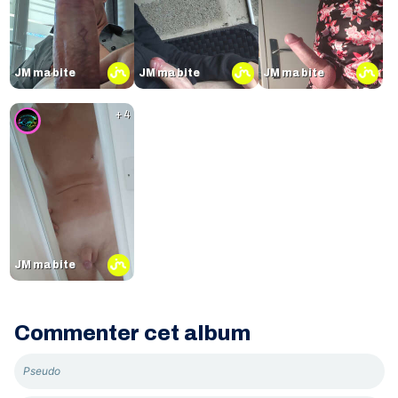
JM ma bite
JM ma bite
JM ma bite
+ 4
JM ma bite
Commenter cet album