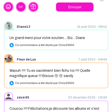
tag_faces
Envoyer
GIF
Diane13
16 août 2024 - 08h11
Un grand merci pour votre soutien.... Biz... Diane
Ce commentaire a été étoilé par Chris29900
star
Fleur de Lys
7 août 2024 - 04h54
Waouh !!!! Tu es sacrément bien fichu toi !!!! Quelle
magnifique queue !!! Bisous 😚 😚 sandy
Ce commentaire a été étoilé par Chris29900
star
zézé 65
23 décembre 2025 - 13h36
Coucou !!!! Félicitations,je découvre tes albums et c'est