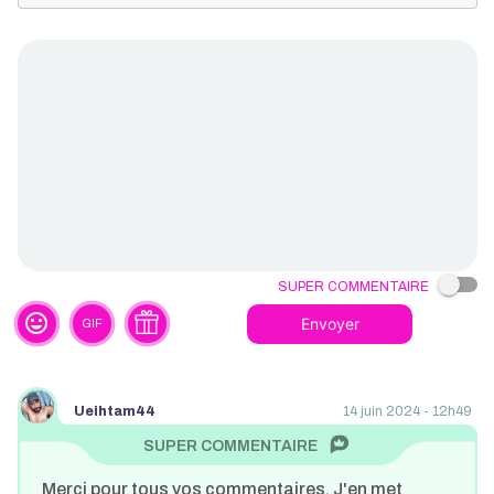
Super commentaire
tag_faces
Envoyer
GIF
Ueihtam44
14 juin 2024 - 12h49
Merci pour tous vos commentaires. J'en met