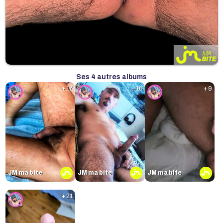
Ses 4 autres albums
+ 17
+ 16
+ 9
JM ma bite
JM ma bite
JM ma bite
+ 21