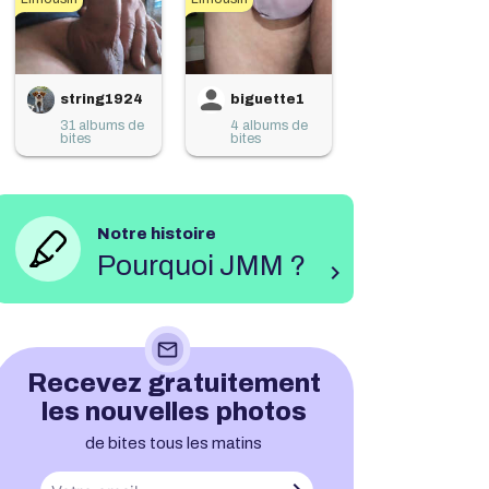
string1924
biguette1
31 albums de
4 albums de
bites
bites
Notre histoire
Pourquoi JMM ?
chevron_right
mail_outline
Recevez gratuitement
les nouvelles photos
de bites tous les matins