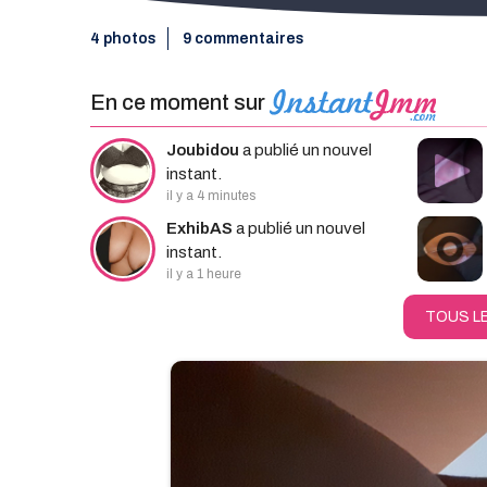
4 photos
9 commentaires
En ce moment sur
Rec
Joubidou
a publié un nouvel
instant.
il y a 4 minutes
ExhibAS
a publié un nouvel
instant.
il y a 1 heure
TOUS L