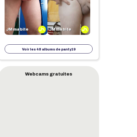
JM ma bite
JM ma bite
Voir les 48 albums de
panty19
Webcams gratuites