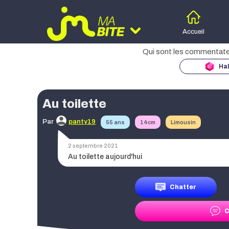
Accueil
Hal
Moteur d
des
Au toilette
Age
Par
panty19
55 ans
14cm
Limousin
Taille
2 septembre 2021
Au toilette aujourd'hui
Région
Chatter
C
Date de publication