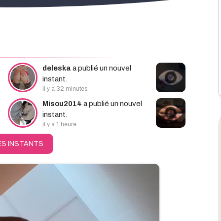
hercher
deleska
a publié un nouvel
instant.
il y a 32 minutes
Misou2014
a publié un nouvel
instant.
il y a 1 heure
ES INSTANTS