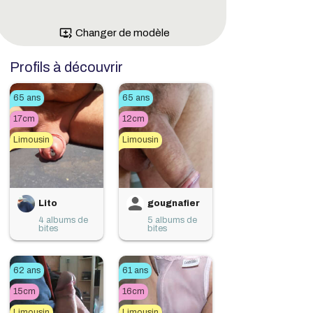
queue_play_next
Changer de modèle
Profils à découvrir
65 ans
65 ans
17cm
12cm
Limousin
Limousin
Lito
gougnafier
4 albums de
5 albums de
bites
bites
62 ans
61 ans
15cm
16cm
Limousin
Limousin