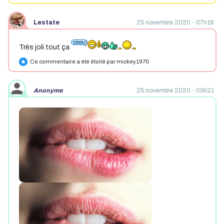
Lestate
25 novembre 2020 - 07h18
Très joli tout ça
Ce commentaire a été étoilé par mickey1970
star
Anonyme
25 novembre 2020 - 05h21