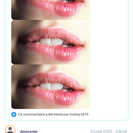
Ce commentaire a été étoilé par mickey1970
star
Anonyme
5 juillet 2025 - 23h08