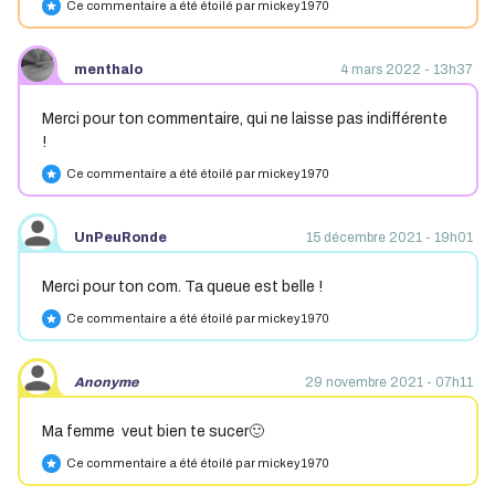
Ce commentaire a été étoilé par mickey1970
star
menthalo
4 mars 2022 - 13h37
Merci pour ton commentaire, qui ne laisse pas indifférente
!
Ce commentaire a été étoilé par mickey1970
star
UnPeuRonde
15 décembre 2021 - 19h01
Merci pour ton com. Ta queue est belle !
Ce commentaire a été étoilé par mickey1970
star
Anonyme
29 novembre 2021 - 07h11
Ma femme veut bien te sucer🙂
Ce commentaire a été étoilé par mickey1970
star