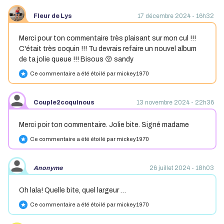
Fleur de Lys
17 décembre 2024 - 16h32
Merci pour ton commentaire très plaisant sur mon cul !!!
C'était très coquin !!! Tu devrais refaire un nouvel album
de ta jolie queue !!! Bisous 😚 sandy
Ce commentaire a été étoilé par mickey1970
star
Couple2coquinous
13 novembre 2024 - 22h36
Merci poir ton commentaire. Jolie bite. Signé madame
Ce commentaire a été étoilé par mickey1970
star
Anonyme
26 juillet 2024 - 18h03
Oh lala! Quelle bite, quel largeur …
Ce commentaire a été étoilé par mickey1970
star