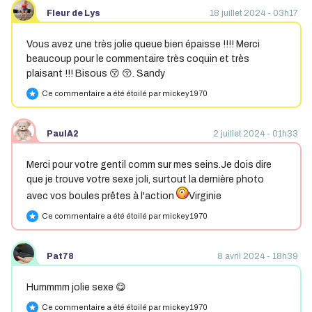
Fleur de Lys
18 juillet 2024 - 03h17
Vous avez une très jolie queue bien épaisse !!!! Merci
beaucoup pour le commentaire très coquin et très
plaisant !!! Bisous 😚 😚. Sandy
Ce commentaire a été étoilé par mickey1970
star
PaulA2
2 juillet 2024 - 01h33
Merci pour votre gentil comm sur mes seins.Je dois dire
que je trouve votre sexe joli, surtout la dernière photo
avec vos boules prêtes à l'action
Virginie
Ce commentaire a été étoilé par mickey1970
star
Pat78
8 avril 2024 - 18h39
Hummmm jolie sexe 😋
Ce commentaire a été étoilé par mickey1970
star