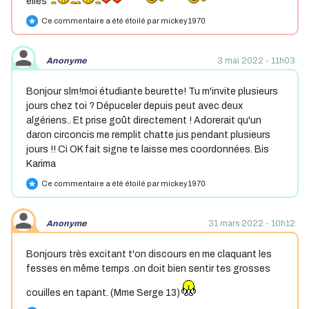
elles
Ce commentaire a été étoilé par mickey1970
star
Anonyme
3 mai 2022 - 11h03
Bonjour slm!moi étudiante beurette! Tu m'invite plusieurs
jours chez toi ? Dépuceler depuis peut avec deux
algériens.. Et prise goût directement ! Adorerait qu'un
daron circoncis me remplit chatte jus pendant plusieurs
jours !! Ci OK fait signe te laisse mes coordonnées. Bis
Karima
Ce commentaire a été étoilé par mickey1970
star
Anonyme
31 mars 2022 - 10h12
Bonjours très excitant t'on discours en me claquant les
fesses en même temps .on doit bien sentir tes grosses
couilles en tapant. (Mme Serge 13)