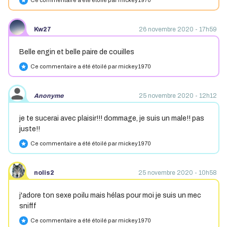
Ce commentaire a été étoilé par mickey1970
star
Kw27
26 novembre 2020 - 17h59
Belle engin et belle paire de couilles
Ce commentaire a été étoilé par mickey1970
star
Anonyme
25 novembre 2020 - 12h12
je te sucerai avec plaisir!!! dommage, je suis un male!! pas
juste!!
Ce commentaire a été étoilé par mickey1970
star
nolis2
25 novembre 2020 - 10h58
j'adore ton sexe poilu mais hélas pour moi je suis un mec
snifff
Ce commentaire a été étoilé par mickey1970
star