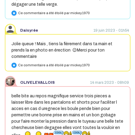
dégager une telle verge.
Ce commentaire a été étoilé par mickey1970
star
Daisyrée
19 juin 2023 - 01h54
Jolie queue ! Mais , tiens la fièrement dans ta main et
prends la en photo en érection 😉Merci pour ton
commentaire
Ce commentaire a été étoilé par mickey1970
star
OLIVELEVALLOIS
14 mars 2023 - 08h09
belle bite au repos magnifique service trois pieces a
laisser libre dans les pantalons et shorts pour faciliter l
acces en cas d uregnece les boule pende bien pour
permettre une bonne prise en mains et un bon gobage
pour faire monter la pression dans le tuyeau une belle tete
chercheuse bien degagee elles vont toutes la vouloir en