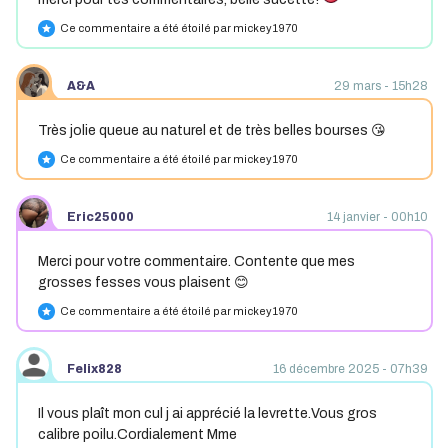
Ce commentaire a été étoilé par mickey1970
star
A&A
29 mars - 15h28
Très jolie queue au naturel et de très belles bourses 😘
Ce commentaire a été étoilé par mickey1970
star
Eric25000
14 janvier - 00h10
Merci pour votre commentaire. Contente que mes
grosses fesses vous plaisent 😊
Ce commentaire a été étoilé par mickey1970
star
Felix828
16 décembre 2025 - 07h39
Il vous plaît mon cul j ai apprécié la levrette.Vous gros
calibre poilu.Cordialement Mme