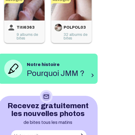
Titi6363
POLPOL03
9 albums de
32 albums de
bites
bites
Notre histoire
Pourquoi JMM ?
chevron_right
mail_outline
Recevez gratuitement
les nouvelles photos
de bites tous les matins