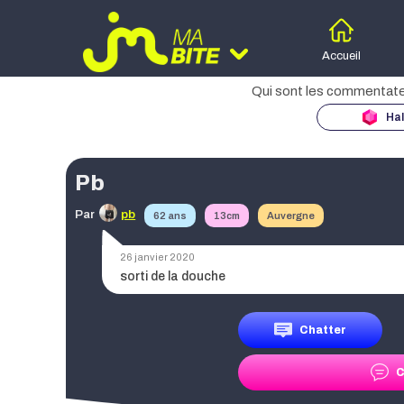
Accueil
Hal
Moteur d
des
Pb
Age
Par
pb
62 ans
13cm
Auvergne
Taille
26 janvier 2020
sorti de la douche
Région
Chatter
C
Date de publication