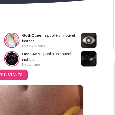
hercher
GothQueen
a publié un nouvel
instant.
il y a 24 minutes
Cock Ass
a publié un nouvel
instant.
il y a 1 heure
ES INSTANTS