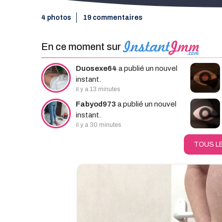
4 photos
19 commentaires
En ce moment sur
Rec
Duosexe64
a publié un nouvel
instant.
il y a 13 minutes
Fabyod973
a publié un nouvel
instant.
il y a 30 minutes
TOUS L