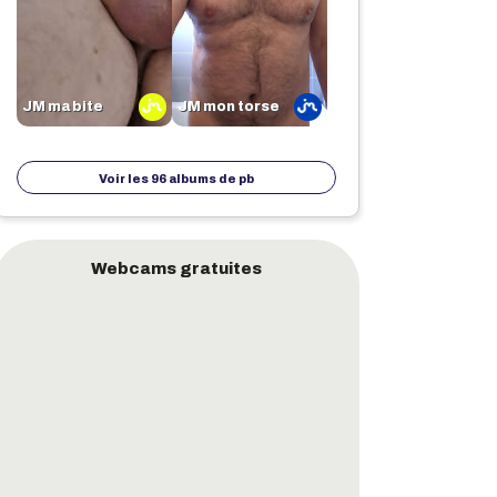
JM ma bite
JM mon torse
Voir les 96 albums de
pb
Webcams gratuites