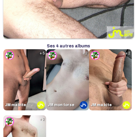
Ses 4 autres albums
+ 5
+ 2
+ 2
JM ma bite
JM mon torse
JM ma bite
+ 2