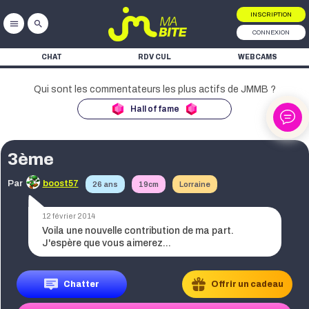
INSCRIPTION
menu
search
CONNEXION
CHAT
RDV CUL
WEBCAMS
Hall of fame
3ème
ke
Par
boost57
26 ans
19cm
Lorraine
ke
12 février 2014
ke
Voila une nouvelle contribution de ma part.
J'espère que vous aimerez...
Chatter
Offrir un cadeau
ke