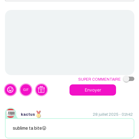
Super commentaire
tag_faces
Envoyer
GIF
kactus
28 juillet 2025 - 01h42
sublime ta bite😛