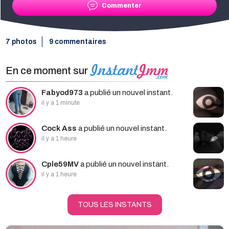
Commenter
7 photos
9 commentaires
En ce moment sur
Fabyod973
a publié un nouvel instant.
il y a 1 minute
Cock Ass
a publié un nouvel instant.
il y a 1 heure
Cple59MV
a publié un nouvel instant.
il y a 1 heure
TOUS LES INSTANTS